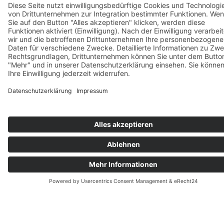
Folgen haben. Ob es sich um die Anerkennung
eines Arbeitsunfalls, einer Berufskrankheit oder
die Gewährung von Heilbehandlungen und Renten
handelt – eine Ablehnung stellt viele Menschen
vor existenzielle Herausforderungen. Als
erfahrene Rechtsanwälte für Sportrecht und
Sozialrecht unterstützen wir Sie bei HRB Legal
dabei, Ihre berechtigten Ansprüche
durchzusetzen.
WARUM
BERUFSGENOSSENSCHAFT
LEISTUNGEN ABLEHNEN
Berufsgenossenschaften sind gesetzliche
Unfallversicherungsträger und haben die