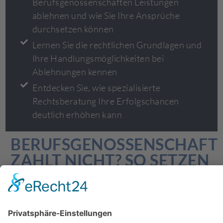
Berufsgenossenschaften Leistungen
ablehnen und wie Sie Ihre Ansprüche
durchsetzen können
Lernen Sie die rechtlichen Grundlagen und
Ihre Handlungsmöglichkeiten bei
Ablehnungen kennen
Entdecken Sie, wie spezialisierte
Rechtsberatung Ihre Erfolgschancen
deutlich erhöhen kann
BERUFSGENOSSENSCHAFT
ZAHLT NICHT? SO SETZEN
SIE IHRE ANSPRÜCHE
DURCH
Wenn die Berufsgenossenschaft eine Leistung
ablehnt, kann dies für Betroffene weitreichende