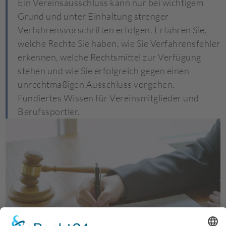
Ein Vereinsausschluss kann nur bei wichtigem
Grund und unter Einhaltung strenger
Verfahrensvorschriften erfolgen. Erfahren Sie,
welche Rechte Sie haben, wie Sie Verfahrensfehler
erkennen, welche Rechtsmittel zur Verfügung
stehen und wie Sie erfolgreich gegen einen
unrechtmäßigen Ausschluss vorgehen.
Fundiertes Wissen für Vereinsmitglieder und
Berufssportler.