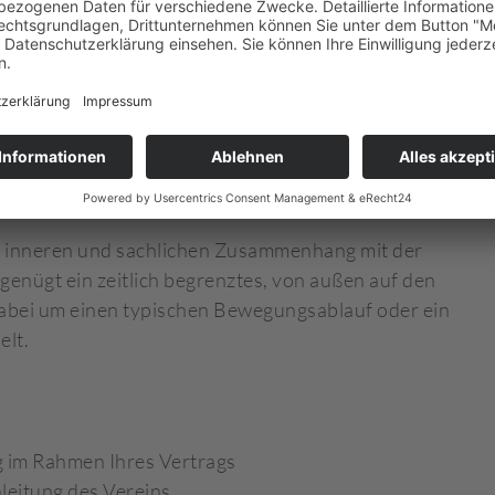
TSUNFALL?
§ 8 SGB VII
llversicherung abgesichert. Ein Arbeitsunfall liegt
icherte Tätigkeit – also durch Ihren Sport – einen
es, von außen auf den Körper einwirkendes Ereignis,
nem inneren und sachlichen Zusammenhang mit der
s genügt ein zeitlich begrenztes, von außen auf den
dabei um einen typischen Bewegungsablauf oder ein
elt.
g im Rahmen Ihres Vertrags
leitung des Vereins