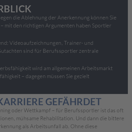
RBLICK
Gegen die Ablehnung der Anerkennung können Sie
– mit den richtigen Argumenten haben Sportler
end: Videoaufzeichnungen, Trainer- und
utachten sind für Berufssportler zentrale
erbsfähigkeit wird am allgemeinen Arbeitsmarkt
fähigkeit – dagegen müssen Sie gezielt
TKARRIERE GEFÄHRDET
ning oder Wettkampf – für Berufssportler ist das oft
onen, mühsame Rehabilitation. Und dann die bittere
kennung als Arbeitsunfall ab. Ohne diese