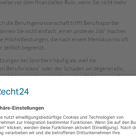
weise vor dem finanziellen Ruin, wenn Sie nicht mehr
h die Berufsgenossenschaft trifft Berufssportler
önnen Sie nicht einfach „einen anderen Job“ machen
che Höchstleistungen, die nach einem Meniskusriss oft
 zeitlich begrenzt.
ngen bei Sportlern häufig ab, weil sie
n Berufsrisikos“ oder der Schaden sei degenerativ,
hte nicht und geben nach der ersten Ablehnung auf.
assend, wie Sie Ihre Ansprüche durchsetzen können,
mmen und wie Sie mit sportspezifischen
s
Fachanwaltskanzlei für Sportrecht
stehen wir Ihnen
: WANN IST IHR