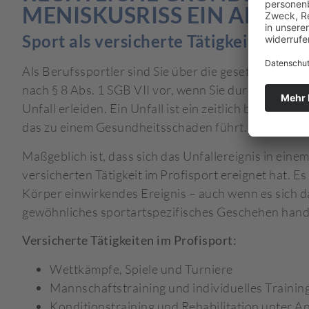
MENISKUSRISS EIN ARBEI
Sport als versicherte Tätigkeit nach 
Als Berufssportler sind Sie über die gesetzliche Unfa
nach § 8 Abs. 1 SGB VII vor, wenn Sie durch Ihre vers
Unfall erleiden. Ein Unfall ist ein zeitlich begrenzt
das zu einem Gesundheitsschaden führt.
Maßgeblich ist, dass sich das Unfallereignis in ei
versicherten Tätigkeit im Profisport ereignet hat. E
Körper einwirkendes Ereignis – auch wenn es sich 
gewöhnliches sportartspezifisches Geschehen hand
Versicherte Tätigkeiten im Profisport:
Wettkämpfe, Spiele und Turniere
Mannschaftstraining und individuelles Trainin
Konditionstraining und Rehabilitation unter An