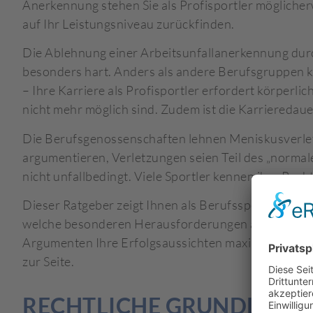
Anerkennung stehen Sie als Profisportler möglicher
auf Ihr Leistungsniveau zurückfinden.
Die Ablehnung einer Arbeitsunfallanerkennung durc
besonders hart. Anders als andere Berufsgruppen k
– Ihre Karriere als Profisportler erfordert körperli
nicht mehr möglich sind. Zudem ist die Karrieredauer
Die Berufsgenossenschaften lehnen Meniskusverletzu
argumentieren, Verletzungen seien Teil des „normale
nicht unfallbedingt. Viele Sportler kennen ihre Rec
Dieser Ratgeber zeigt Ihnen als Berufssportler umf
welche besonderen Herausforderungen auf Sie zuko
Argumenten Ihre Erfolgsaussichten maximieren. Al
zur Seite.
RECHTLICHE GRUNDLAGEN