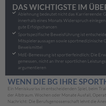
DAS WICHTIGSTE IM ÜBE
Ablehnung bedeutet nicht das Karriereende: 
innerhalb eines Monats Widerspruch einlegen 
gute Erfolgschancen
Sportspezifische Beweisführung ist entscheid
Mitspieleraussagen sowie sportmedizinische G
Beweismittel
MdE-Bemessung ist sportlerfeindlich: Die Erw
gemessen, nicht an Ihrer sportlichen Leistungs
argumentieren
WENN DIE BG IHRE SPOR
Ein Meniskusriss im entscheidenden Spiel, beim Trai
der Albtraum. Wochen oder Monate Ausfall, Operati
Nachricht: Die Berufsgenossenschaft lehnt die Aner