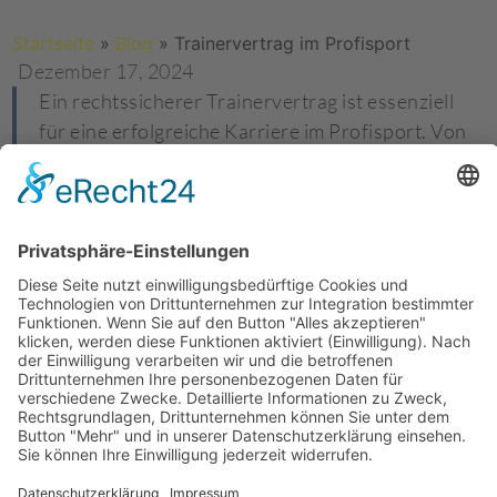
Startseite
»
Blog
»
Trainervertrag im Profisport
Dezember 17, 2024
Ein rechtssicherer Trainervertrag ist essenziell
für eine erfolgreiche Karriere im Profisport. Von
Vergütungsmodellen über Kündigungsklauseln
bis hin zu Weisungsbefugnissen – jedes Detail
muss individuell ausgearbeitet sein. Als einzige
Fachanwaltskanzlei für Sportrecht im Saarland
kombiniert HRB Legal juristische Expertise mit
praktischer Sporterfahrung. Lassen Sie Ihren
Vertrag professionell prüfen und sichern Sie sich
die beste Verhandlungsposition. Jetzt
Erstberatung vereinbaren!