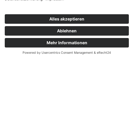
DAS WICHTIGSTE IM
ÜBERBLICK
Die rechtssichere Gestaltung von
Trainerverträgen erfordert fundierte
Kenntnisse im Sport- und Arbeitsrecht
sowie praktische Erfahrung in der