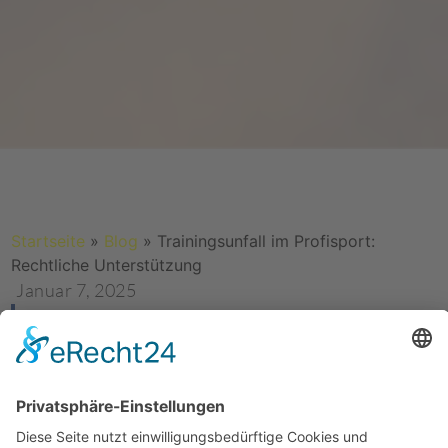
Startseite
»
Blog
»
Trainingsunfall im Profisport:
Rechtliche Unterstützung
Januar 7, 2025
Ein Trainingsunfall kann die Karriere eines
Profisportlers unerwartet gefährden. Neben der
medizinischen Versorgung sind schnelle
rechtliche Schritte entscheidend, um Ansprüche
zu sichern und finanzielle Einbußen zu vermeiden.