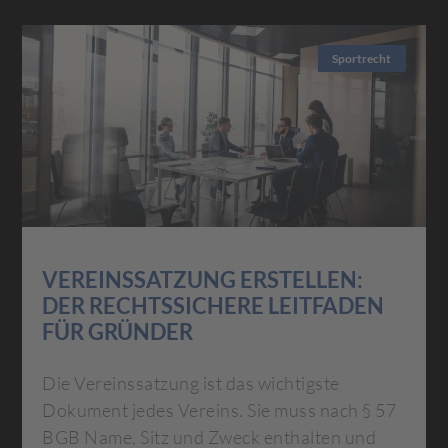
Sportrecht
VEREINSSATZUNG ERSTELLEN:
DER RECHTSSICHERE LEITFADEN
FÜR GRÜNDER
Die Vereinssatzung ist das wichtigste
Dokument jedes Vereins. Sie muss nach § 57
BGB Name, Sitz und Zweck enthalten und