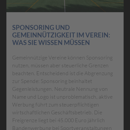
SPONSORING UND
GEMEINNÜTZIGKEIT IM VEREIN:
WAS SIE WISSEN MÜSSEN
Gemeinnützige Vereine können Sponsoring
nutzen, müssen aber steuerliche Grenzen
beachten. Entscheidend ist die Abgrenzung
zur Spende: Sponsoring beinhaltet
Gegenleistungen. Neutrale Nennung von
Name und Logo ist unproblematisch, aktive
Werbung führt zum steuerpflichtigen
wirtschaftlichen Geschäftsbetrieb. Die
Freigrenze liegt bei 45.000 Euro jährlich
Bandenwerbung bei Sportveranstaltungen