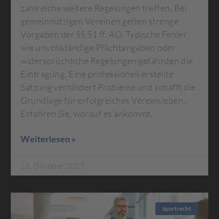
zahlreiche weitere Regelungen treffen. Bei
gemeinnützigen Vereinen gelten strenge
Vorgaben der §§ 51 ff. AO. Typische Fehler
wie unvollständige Pflichtangaben oder
widersprüchliche Regelungen gefährden die
Eintragung. Eine professionell erstellte
Satzung verhindert Probleme und schafft die
Grundlage für erfolgreiches Vereinsleben.
Erfahren Sie, worauf es ankommt.
Weiterlesen »
16. Oktober 2025
Sportrecht