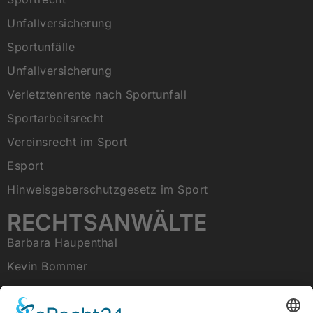
Unfallversicherung
Sportunfälle
Unfallversicherung
Verletztenrente nach Sportunfall
Sportarbeitsrecht
Vereinsrecht im Sport
Esport
Hinweisgeberschutzgesetz im Sport
RECHTSANWÄLTE
Barbara Haupenthal
Kevin Bommer
Tobias Raab