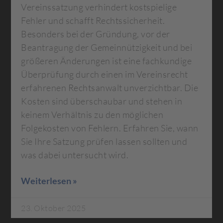
Vereinssatzung verhindert kostspielige
Fehler und schafft Rechtssicherheit.
Besonders bei der Gründung, vor der
Beantragung der Gemeinnützigkeit und bei
größeren Änderungen ist eine fachkundige
Überprüfung durch einen im Vereinsrecht
erfahrenen Rechtsanwalt unverzichtbar. Die
Kosten sind überschaubar und stehen in
keinem Verhältnis zu den möglichen
Folgekosten von Fehlern. Erfahren Sie, wann
Sie Ihre Satzung prüfen lassen sollten und
was dabei untersucht wird.
Weiterlesen »
23. Oktober 2025