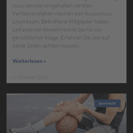
muss penibel eingehalten werden.
Verfahrensfehler machen den Ausschluss
unwirksam. Betroffene Mitglieder haben
umfassende Abwehrrechte bis hin zur
gerichtlichen Klage. Erfahren Sie, worauf
beide Seiten achten müssen.
Weiterlesen »
9. Oktober 2025
Sportrecht