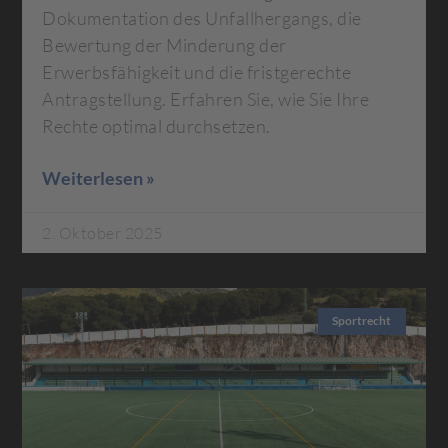
Dokumentation des Unfallhergangs, die
Bewertung der Minderung der
Erwerbsfähigkeit und die fristgerechte
Antragstellung. Erfahren Sie, wie Sie Ihre
Rechte optimal durchsetzen.
Weiterlesen »
2. Oktober 2025
Sportrecht