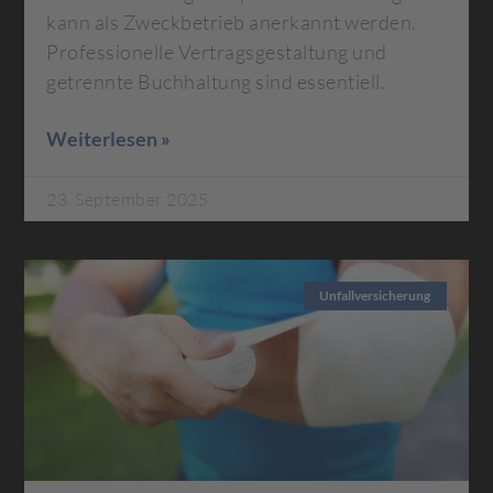
kann als Zweckbetrieb anerkannt werden.
Professionelle Vertragsgestaltung und
getrennte Buchhaltung sind essentiell.
Weiterlesen »
23. September 2025
Unfallversicherung