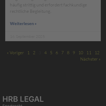
häufig strittig und erfordert fachkundige
rechtliche Begleitung.
Weiterlesen »
16. September 2025
« Voriger
1
2
3
4
5
6
7
8
9
10
11
12
Nächster »
HRB LEGAL
Sportrecht