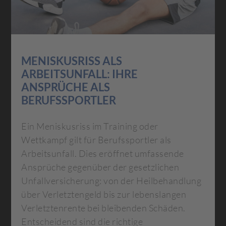
MENISKUSRISS ALS
ARBEITSUNFALL: IHRE
ANSPRÜCHE ALS
BERUFSSPORTLER
Ein Meniskusriss im Training oder
Wettkampf gilt für Berufssportler als
Arbeitsunfall. Dies eröffnet umfassende
Ansprüche gegenüber der gesetzlichen
Unfallversicherung: von der Heilbehandlung
über Verletztengeld bis zur lebenslangen
Verletztenrente bei bleibenden Schäden.
Entscheidend sind die richtige