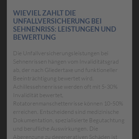
WIEVIEL ZAHLT DIE
UNFALLVERSICHERUNG BEI
SEHNENRISS: LEISTUNGEN UND
BEWERTUNG
Die Unfallversicherungsleistungen bei
Sehnenrissen hängen vom Invaliditätsgrad
ab, der nach Gliedertaxe und funktioneller
Beeinträchtigung bewertet wird.
Achillessehnenrisse werden oft mit 5-30%
Invalidität bewertet,
Rotatorenmanschettenrisse können 10-50%
erreichen. Entscheidend sind medizinische
Dokumentation, spezialisierte Begutachtung
und berufliche Auswirkungen. Die
Abgrenzung zu degenerativen Schäden ist