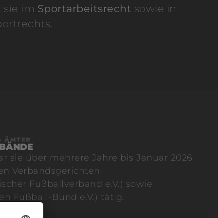
 sie im
Sportarbeitsrecht
sowie in
ortrechts.
& ÄMTER
RBÄNDE
r sie über mehrere Jahre bis Januar 2026
den Verbandsgerichten
scher Fußballverband e.V.) sowie
n Fußball-Bund e.V.) tätig.