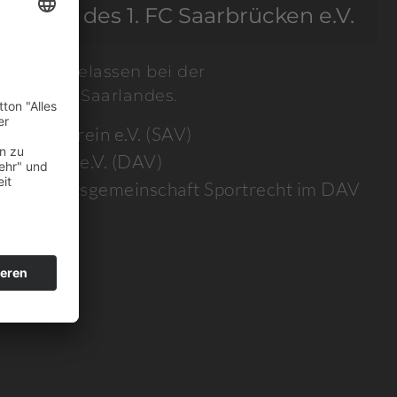
identin des 1. FC Saarbrücken e.V.
RBÄNDE
l ist zugelassen bei der
mer des Saarlandes.
Anwaltverein e.V. (SAV)
ltverein e.V. (DAV)
ht (Arbeitsgemeinschaft Sportrecht im DAV