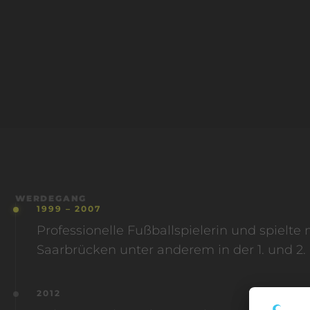
WERDEGANG
1999 – 2007
Professionelle Fußballspielerin und spielte 
Saarbrücken unter anderem in der 1. und 2.
2012