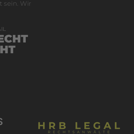
 sein. Wir
IL
ECHT
HT
S