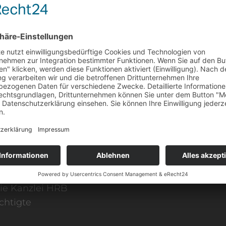
g der
Aktuell:
Präs
arbrücken.
EHRENAMT & VE
Barbara Haupentha
Rechtsanwaltskam
tin der Kanzlei
Saarländischer 
Deutscher Anwa
ARGE Sportrec
e.V.)
s „Fachanwältin für
e Kanzlei HRB
chtigte