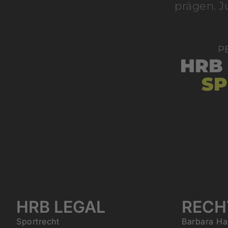
prägen. J
P
HRB
SP
HRB LEGAL
RECH
Sportrecht
Barbara Ha