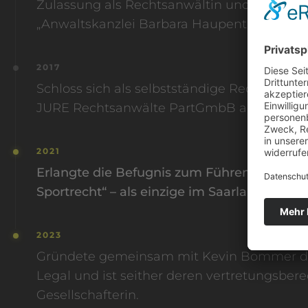
Zulassung als Rechtsanwältin und Gründun
„Anwaltskanzlei Barbara Haupenthal“ in Sa
2017
Schloss sich als selbstständige Rechtsanwäl
JURE Rechtsanwälte PartGmbB an.
2021
Erlangte die Befugnis zum Führen des Titel
Sportrecht“ – als einzige im Saarland!
2023
Gründete gemeinsam mit Kevin Bommer di
Legal und ist seither deren vertretungsbere
Gesellschafterin.