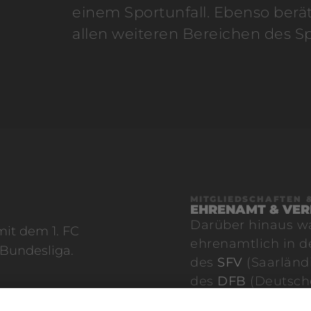
einem Sportunfall. Ebenso berät
allen weiteren Bereichen des Sp
MITGLIEDSCHAFTEN 
EHRENAMT & VE
Darüber hinaus wa
mit dem 1. FC
ehrenamtlich in 
 Bundesliga.
des
SFV
(Saarländi
des
DFB
(Deutsche