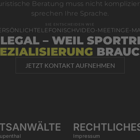
uristische Beratung muss nicht kompliziert
sprechen Ihre Sprache.
SIE ENTSCHEIDEN WIE
ERSÖNLICH
TELEFONISCH
VIDEO-MEETING
E-MA
 LEGAL – WEIL SPORTR
EZIALISIERUNG
BRAUC
JETZT KONTAKT AUFNEHMEN
TSANWÄLTE
RECHTLICHE
upenthal
Impressum