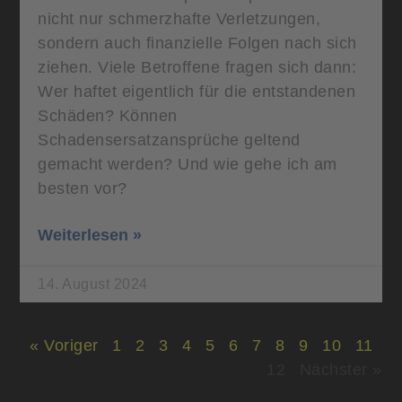
nicht nur schmerzhafte Verletzungen,
sondern auch finanzielle Folgen nach sich
ziehen. Viele Betroffene fragen sich dann:
Wer haftet eigentlich für die entstandenen
Schäden? Können
Schadensersatzansprüche geltend
gemacht werden? Und wie gehe ich am
besten vor?
Weiterlesen »
14. August 2024
« Voriger
1
2
3
4
5
6
7
8
9
10
11
12
Nächster »