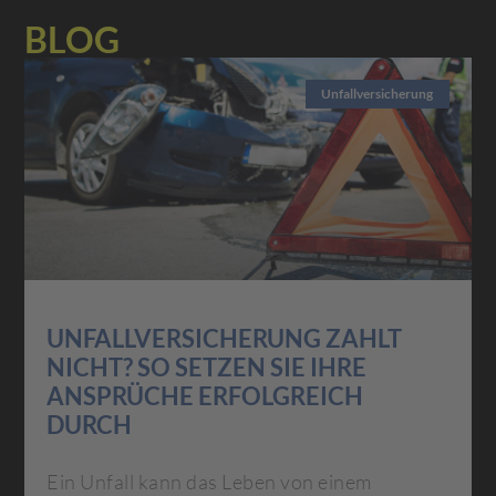
BLOG
Unfallversicherung
UNFALLVERSICHERUNG ZAHLT
NICHT? SO SETZEN SIE IHRE
ANSPRÜCHE ERFOLGREICH
DURCH
Ein Unfall kann das Leben von einem