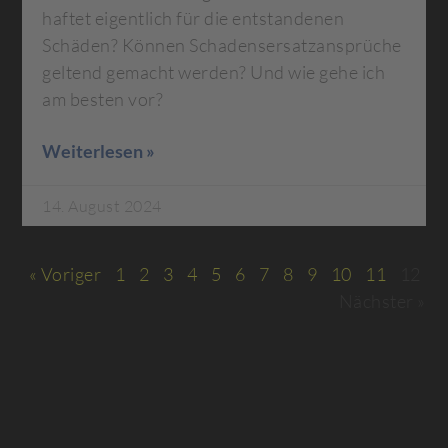
haftet eigentlich für die entstandenen
Schäden? Können Schadensersatzansprüche
geltend gemacht werden? Und wie gehe ich
am besten vor?
Weiterlesen »
14. August 2024
« Voriger
1
2
3
4
5
6
7
8
9
10
11
12
Nächster »