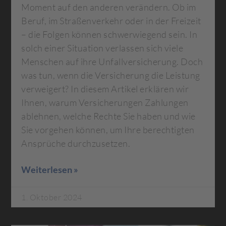
Moment auf den anderen verändern. Ob im
Beruf, im Straßenverkehr oder in der Freizeit
– die Folgen können schwerwiegend sein. In
solch einer Situation verlassen sich viele
Menschen auf ihre Unfallversicherung. Doch
was tun, wenn die Versicherung die Leistung
verweigert? In diesem Artikel erklären wir
Ihnen, warum Versicherungen Zahlungen
ablehnen, welche Rechte Sie haben und wie
Sie vorgehen können, um Ihre berechtigten
Ansprüche durchzusetzen.
Weiterlesen »
1. Oktober 2024