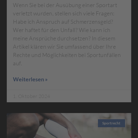
Wenn Sie bei der Ausübung einer Sportart
verletzt wurden, stellen sich viele Fragen:
Habe ich Anspruch auf Schmerzensgeld?
Wer haftet für den Unfall? Wie kann ich
meine Ansprüche durchsetzen? In diesem
Artikel klären wir Sie umfassend über Ihre
Rechte und Möglichkeiten bei Sportunfällen
auf.
Weiterlesen »
1. Oktober 2024
Sportrecht