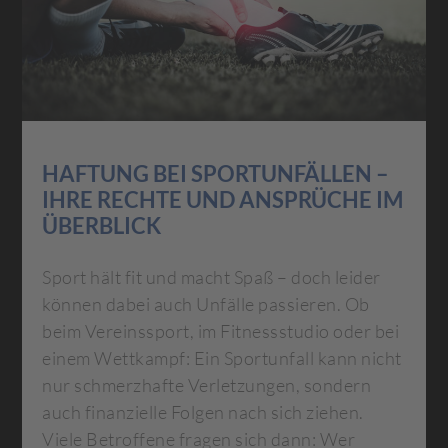
HAFTUNG BEI SPORTUNFÄLLEN –
IHRE RECHTE UND ANSPRÜCHE IM
ÜBERBLICK
Sport hält fit und macht Spaß – doch leider
können dabei auch Unfälle passieren. Ob
beim Vereinssport, im Fitnessstudio oder bei
einem Wettkampf: Ein Sportunfall kann nicht
nur schmerzhafte Verletzungen, sondern
auch finanzielle Folgen nach sich ziehen.
Viele Betroffene fragen sich dann: Wer