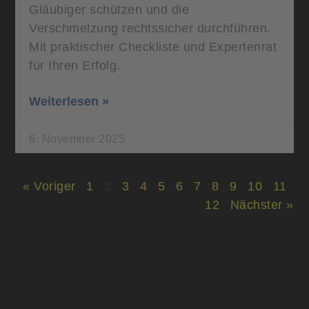
Gläubiger schützen und die
Verschmelzung rechtssicher durchführen.
Mit praktischer Checkliste und Expertenrat
für Ihren Erfolg.
Weiterlesen »
6. November 2025
« Voriger
1
2
3
4
5
6
7
8
9
10
11
12
Nächster »