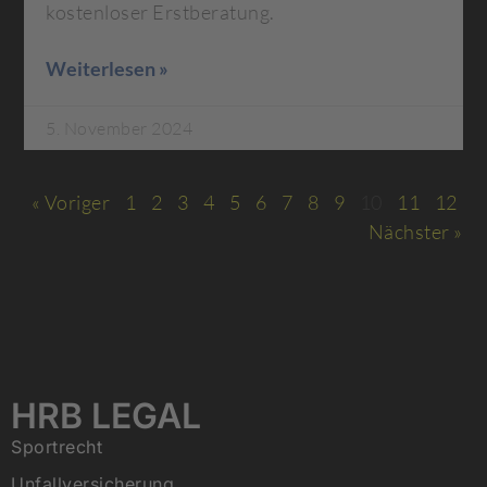
kostenloser Erstberatung.
Weiterlesen »
5. November 2024
« Voriger
1
2
3
4
5
6
7
8
9
10
11
12
Nächster »
HRB LEGAL
Sportrecht
Unfallversicherung