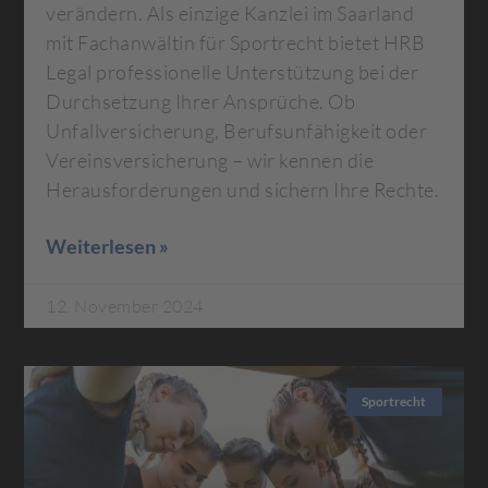
verändern. Als einzige Kanzlei im Saarland
mit Fachanwältin für Sportrecht bietet HRB
Legal professionelle Unterstützung bei der
Durchsetzung Ihrer Ansprüche. Ob
Unfallversicherung, Berufsunfähigkeit oder
Vereinsversicherung – wir kennen die
Herausforderungen und sichern Ihre Rechte.
Weiterlesen »
12. November 2024
Sportrecht