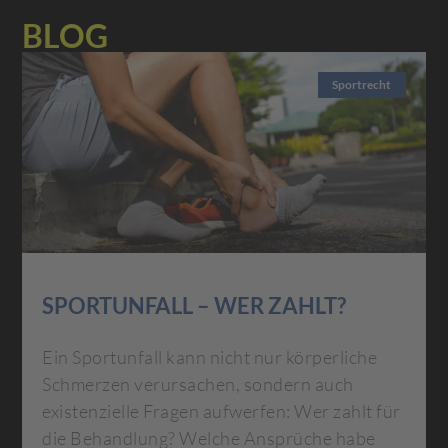
BLOG
Sportrecht
SPORTUNFALL – WER ZAHLT?
Ein Sportunfall kann nicht nur körperliche
Schmerzen verursachen, sondern auch
existenzielle Fragen aufwerfen: Wer zahlt für
die Behandlung? Welche Ansprüche habe