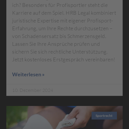
ich? Besonders für Profisportler steht die
Karriere auf dem Spiel. HRB Legal kombiniert
juristische Expertise mit eigener Profisport-
Erfahrung, um Ihre Rechte durchzusetzen –
von Schadensersatz bis Schmerzensgeld.
Lassen Sie Ihre Ansprüche prüfen und
sichern Sie sich rechtliche Unterstützung.
Jetzt kostenloses Erstgespräch vereinbaren!
Weiterlesen »
10. Dezember 2024
Sportrecht