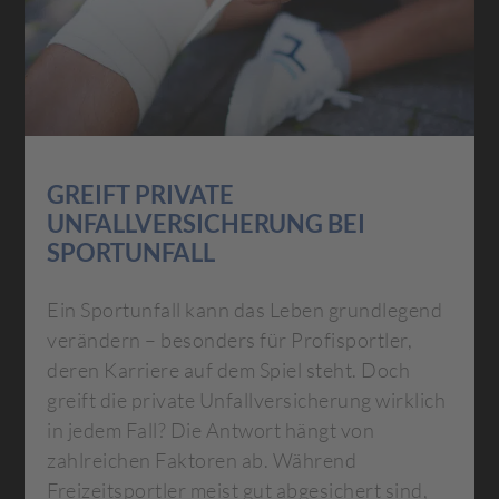
GREIFT PRIVATE
UNFALLVERSICHERUNG BEI
SPORTUNFALL
Ein Sportunfall kann das Leben grundlegend
verändern – besonders für Profisportler,
deren Karriere auf dem Spiel steht. Doch
greift die private Unfallversicherung wirklich
in jedem Fall? Die Antwort hängt von
zahlreichen Faktoren ab. Während
Freizeitsportler meist gut abgesichert sind,