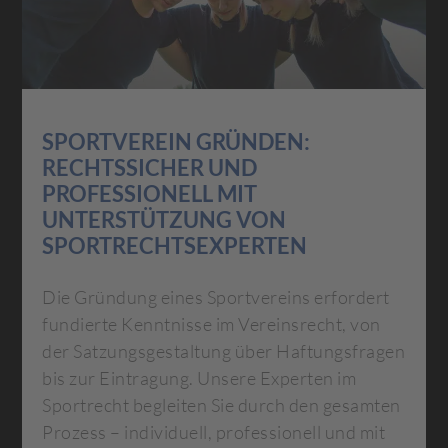
SPORTVEREIN GRÜNDEN:
RECHTSSICHER UND
PROFESSIONELL MIT
UNTERSTÜTZUNG VON
SPORTRECHTSEXPERTEN
Die Gründung eines Sportvereins erfordert
fundierte Kenntnisse im Vereinsrecht, von
der Satzungsgestaltung über Haftungsfragen
bis zur Eintragung. Unsere Experten im
Sportrecht begleiten Sie durch den gesamten
Prozess – individuell, professionell und mit