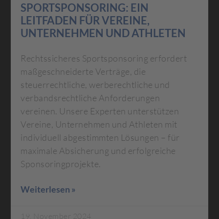
SPORTSPONSORING: EIN
LEITFADEN FÜR VEREINE,
UNTERNEHMEN UND ATHLETEN
Rechtssicheres Sportsponsoring erfordert
maßgeschneiderte Verträge, die
steuerrechtliche, werberechtliche und
verbandsrechtliche Anforderungen
vereinen. Unsere Experten unterstützen
Vereine, Unternehmen und Athleten mit
individuell abgestimmten Lösungen – für
maximale Absicherung und erfolgreiche
Sponsoringprojekte.
Weiterlesen »
19. November 2024