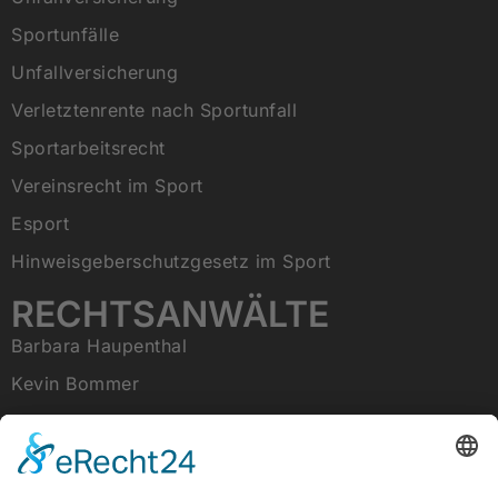
Sportunfälle
Unfallversicherung
Verletztenrente nach Sportunfall
Sportarbeitsrecht
Vereinsrecht im Sport
Esport
Hinweisgeberschutzgesetz im Sport
RECHTSANWÄLTE
Barbara Haupenthal
Kevin Bommer
Tobias Raab
RECHTLICHES