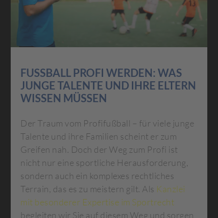
FUSSBALL PROFI WERDEN: WAS J
UNGE TALENTE UND IHRE ELTERN W
ISSEN MÜSSEN
Der Traum vom Profifußball – für viele junge
Talente und ihre Familien scheint er zum
Greifen nah. Doch der Weg zum Profi ist
nicht nur eine sportliche Herausforderung,
sondern auch ein komplexes rechtliches
Terrain, das es zu meistern gilt. Als
Kanzlei
mit besonderer Expertise im Sportrecht
begleiten wir Sie auf diesem Weg und sorgen