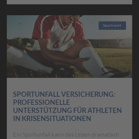
Sportrecht
SPORTUNFALL VERSICHERUNG:
PROFESSIONELLE
UNTERSTÜTZUNG FÜR ATHLETEN
IN KRISENSITUATIONEN
Ein Sportunfall kann das Leben dramatisch