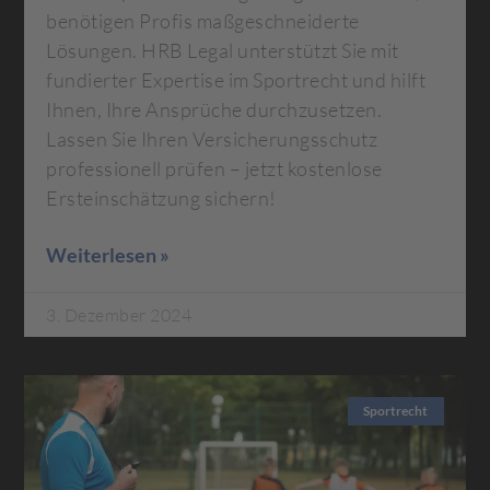
benötigen Profis maßgeschneiderte
Lösungen. HRB Legal unterstützt Sie mit
fundierter Expertise im Sportrecht und hilft
Ihnen, Ihre Ansprüche durchzusetzen.
Lassen Sie Ihren Versicherungsschutz
professionell prüfen – jetzt kostenlose
Ersteinschätzung sichern!
Weiterlesen »
3. Dezember 2024
Sportrecht