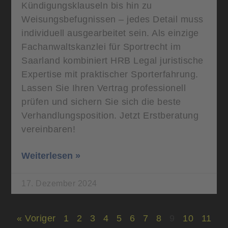
Kündigungsklauseln bis hin zu
Weisungsbefugnissen – jedes Detail muss
individuell ausgearbeitet sein. Als einzige
Fachanwaltskanzlei für Sportrecht im
Saarland kombiniert HRB Legal juristische
Expertise mit praktischer Sporterfahrung.
Lassen Sie Ihren Vertrag professionell
prüfen und sichern Sie sich die beste
Verhandlungsposition. Jetzt Erstberatung
vereinbaren!
Weiterlesen »
17. Dezember 2024
« Voriger
1
2
3
4
5
6
7
8
9
10
11