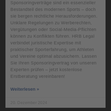
Sponsoringverträge sind ein essenzieller
Bestandteil des modernen Sports – doch
sie bergen rechtliche Herausforderungen.
Unklare Regelungen zu Werberechten,
Vergütungen oder Social-Media-Pflichten
können zu Konflikten führen. HRB Legal
verbindet juristische Expertise mit
praktischer Sporterfahrung, um Athleten
und Vereine optimal abzusichern. Lassen
Sie Ihren Sponsoringvertrag von unseren
Experten prüfen – jetzt kostenlose
Erstberatung vereinbaren!
Weiterlesen »
20. Dezember 2024