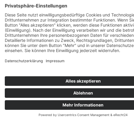
Expertise im Schnittpunkt von Sportrecht und
Medizin, wie sie HRB Legal mit einem erfahrenen
Team aus Juristen bietet.
WISSENSCHAFTLICH
FUNDIERTE
VERTEIDIGUNGSSTRATEGI
BEI POSITIVEN TESTS
Bei einer Grenzwertüberschreitung von
Salbutamol ist ein wissenschaftlich fundierter
Ansatz entscheidend. Erfolgreiche Verteidigungen
basieren auf dem Nachweis, dass die erhöhten
Werte durch legitime medizinische Anwendung
entstanden sind.
Unsere Erfahrung zeigt, dass folgende Strategien