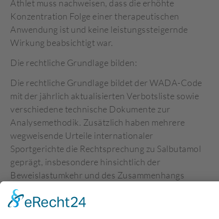
Athlet muss nachweisen, dass die erhöhte
Konzentration Folge einer therapeutischen
Anwendung ist und keine leistungssteigernde
Wirkung beabsichtigt war.
Die rechtliche Grundlage bilden:
Die rechtliche Grundlage bildet der WADA-Code
mit der jährlich aktualisierten Verbotsliste sowie
verschiedene technische Dokumente zur
Analysemethodik. Zusätzlich haben mehrere
wegweisende Urteile internationaler
Sportgerichte die Rechtsprechung zu Salbutamol
geprägt, insbesondere hinsichtlich der
Beweislastumkehr und des Zusammenhangs
zwischen Kontamination und positiven Befunden.
Diese komplexe Rechtslage erfordert spezialisierte