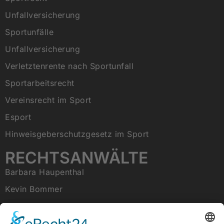
Unfallversicherung
Sportunfälle
Unfallversicherung
Verletztenrente nach Sportunfall
Sportarbeitsrecht
Vereinsrecht im Sport
Esport
Hinweisgeberschutzgesetz im Sport
RECHTSANWÄLTE
Barbara Haupenthal
Kevin Bommer
Tobias Raab