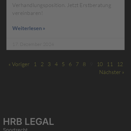
Verhandlungsposition. Jetzt Erstberatung
vereinbaren!
Weiterlesen »
17. Dezember 2024
« Voriger
1
2
3
4
5
6
7
8
9
10
11
12
Nächster »
HRB LEGAL
Sportrecht