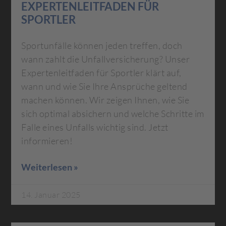
EXPERTENLEITFADEN FÜR
SPORTLER
Sportunfälle können jeden treffen, doch
wann zahlt die Unfallversicherung? Unser
Expertenleitfaden für Sportler klärt auf,
wann und wie Sie Ihre Ansprüche geltend
machen können. Wir zeigen Ihnen, wie Sie
sich optimal absichern und welche Schritte im
Falle eines Unfalls wichtig sind. Jetzt
informieren!
Weiterlesen »
14. Januar 2025