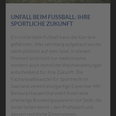
UNFALL BEIM FUSSBALL: IHRE S
PORTLICHE ZUKUNFT
Ein Unfall beim Fußball kann die Karriere
gefährden. Was jahrelang aufgebaut wurde,
steht plötzlich auf dem Spiel. In diesem
Moment sind nicht nur medizinische,
sondern auch rechtliche Weichenstellungen
entscheidend für Ihre Zukunft. Die
Fachanwaltskanzlei für Sportrecht im
Saarland vereint einzigartige Expertise: Mit
Barbara Haupenthal steht Ihnen eine
ehemalige Bundesligaspielerin zur Seite, die
beide Seiten kennt – den Profisport und
dessen rechtliche Dimensionen.