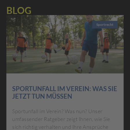
BLOG
Sportrecht
SPORTUNFALL IM VEREIN: WAS SIE
JETZT TUN MÜSSEN
Sportunfall im Verein? Was nun? Unser
umfassender Ratgeber zeigt Ihnen, wie Sie
sich richtig verhalten und Ihre Ansprüche