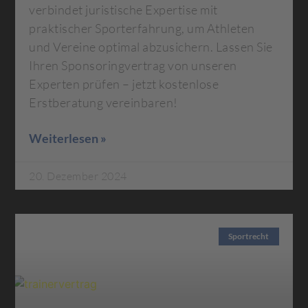
verbindet juristische Expertise mit
praktischer Sporterfahrung, um Athleten
und Vereine optimal abzusichern. Lassen Sie
Ihren Sponsoringvertrag von unseren
Experten prüfen – jetzt kostenlose
Erstberatung vereinbaren!
Weiterlesen »
20. Dezember 2024
Sportrecht