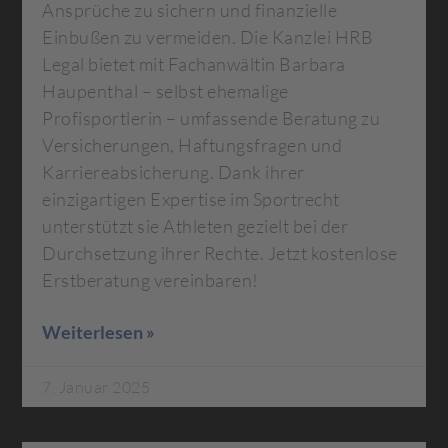
Ansprüche zu sichern und finanzielle
Einbußen zu vermeiden. Die Kanzlei HRB
Legal bietet mit Fachanwältin Barbara
Haupenthal – selbst ehemalige
Profisportlerin – umfassende Beratung zu
Versicherungen, Haftungsfragen und
Karriereabsicherung. Dank ihrer
einzigartigen Expertise im Sportrecht
unterstützt sie Athleten gezielt bei der
Durchsetzung ihrer Rechte. Jetzt kostenlose
Erstberatung vereinbaren!
Weiterlesen »
7. Januar 2025