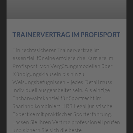
TRAINERVERTRAG IM PROFISPORT
Ein rechtssicherer Trainervertrag ist
essenziell für eine erfolgreiche Karriere im
Profisport. Von Vergütungsmodellen über
Kündigungsklauseln bis hin zu
Weisungsbefugnissen – jedes Detail muss
individuell ausgearbeitet sein. Als einzige
Fachanwaltskanzlei für Sportrecht im
Saarland kombiniert HRB Legal juristische
Expertise mit praktischer Sporterfahrung.
Lassen Sie Ihren Vertrag professionell prüfen
und sichern Sie sich die beste