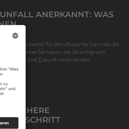
TSUNFALL ANERKANNT: WAS
NNEN
tsunfall anerkannt? Für Berufssportler kann das die
n Möglichkeiten Sie haben, wie Sie erfolgreich
sen Sie sich Ihre Zukunft nicht nehmen!
HTSSICHERE
 FÜR SCHRITT