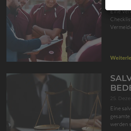
1. Janua
Eine Ver
Checklis
Vermeide
Weiterle
SALV
BED
25. Dez
Eine sal
gesamte 
werden s