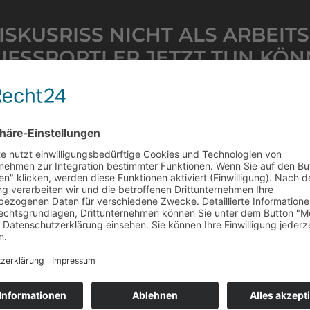
ISKUSRISS NICHT ALS ARBEI
UFSSPORTLER JETZT TUN KÖ
r 2026
fsgenossenschaft hat Ihren Meniskusriss nicht als Arbei
 beenden. Dieser Ratgeber zeigt Ihnen, welche rechtliche
uch einlegen und Ihre Verletztenrente durchsetzen. Las
sen »
INSFUSION CHECKLISTE: REC
EINSVERSCHMELZUNG SCHRITT