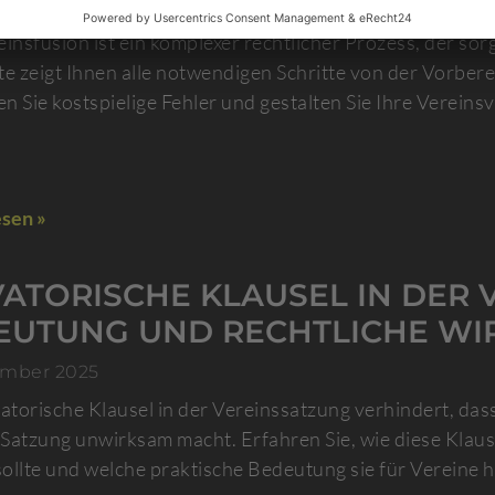
r 2026
einsfusion ist ein komplexer rechtlicher Prozess, der so
te zeigt Ihnen alle notwendigen Schritte von der Vorbere
n Sie kostspielige Fehler und gestalten Sie Ihre Vereins
sen »
ATORISCHE KLAUSEL IN DER 
EUTUNG UND RECHTLICHE WI
ember 2025
vatorische Klausel in der Vereinssatzung verhindert, da
Satzung unwirksam macht. Erfahren Sie, wie diese Klausel
ollte und welche praktische Bedeutung sie für Vereine h