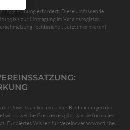
rgfältige Planung erfordert. Diese umfassende
itung bis zur Eintragung im Vereinsregister.
verschmelzung rechtssicher. Jetzt informieren!
VEREINSSATZUNG:
RKUNG
ss die Unwirksamkeit einzelner Bestimmungen die
 wirkt, welche Grenzen es gibt, wie sie formuliert
at. Fundiertes Wissen für Vereinsverantwortliche.