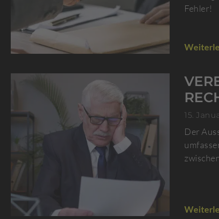
Fehler!
Weiterle
VER
REC
15. Janu
Der Auss
umfassen
zwischen
Weiterle