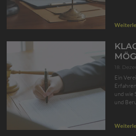
Weiterle
KLA
MÖG
18. Dez
Ein Vere
Erfahren
und wie 
und Beru
Weiterle