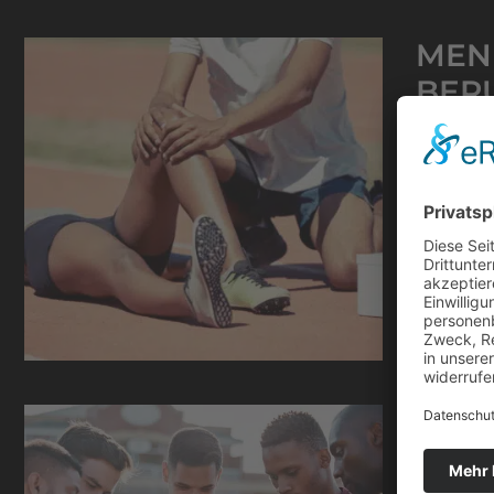
MEN
BER
8. Janua
Die Beru
Karriere
Widerspr
Weiterle
VERE
VER