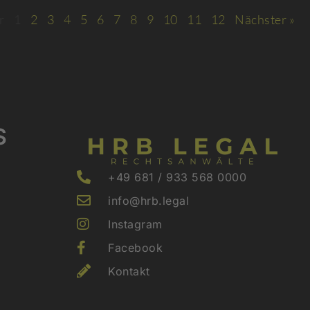
r
1
2
3
4
5
6
7
8
9
10
11
12
Nächster »
S
+49 681 / 933 568 0000
info@hrb.legal
Instagram
Facebook
Kontakt