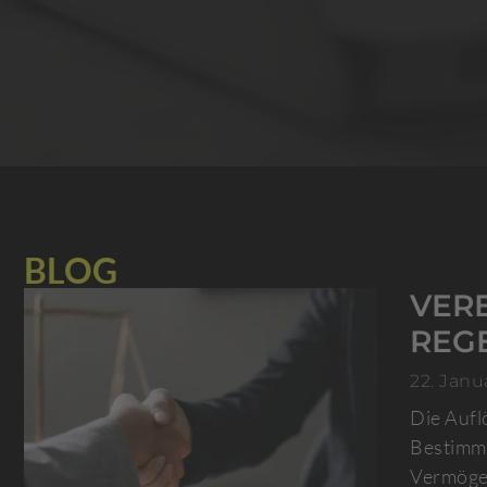
BLOG
VER
REG
22. Janu
Die Aufl
Bestimmu
Vermögen