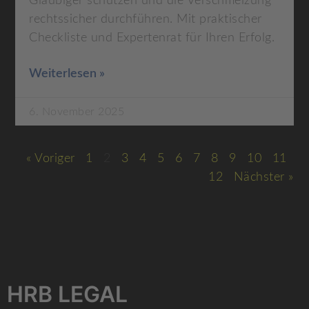
Gläubiger schützen und die Verschmelzung
rechtssicher durchführen. Mit praktischer
Checkliste und Expertenrat für Ihren Erfolg.
Weiterlesen »
6. November 2025
« Voriger
1
2
3
4
5
6
7
8
9
10
11
12
Nächster »
HRB LEGAL