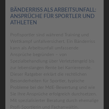
BÄNDERRISS ALS ARBEITSUNFALL:
ANSPRÜCHE FÜR SPORTLER UND
ATHLETEN
Profisportler sind während Training und
Wettkampf unfallversichert. Ein Bänderriss
kann als Arbeitsunfall umfassende
Ansprüche begründen – von
Spezialbehandlung über Verletztengeld bis
zur lebenslangen Rente bei Karriereende.
Dieser Ratgeber erklärt die rechtlichen
Besonderheiten für Sportler, typische
Probleme bei der MdE-Bewertung und wie
Sie Ihre Ansprüche erfolgreich durchsetzen.
Mit spezialisierter Beratung durch ehemalige
Profi-Sportlerin und Fachanwältin.