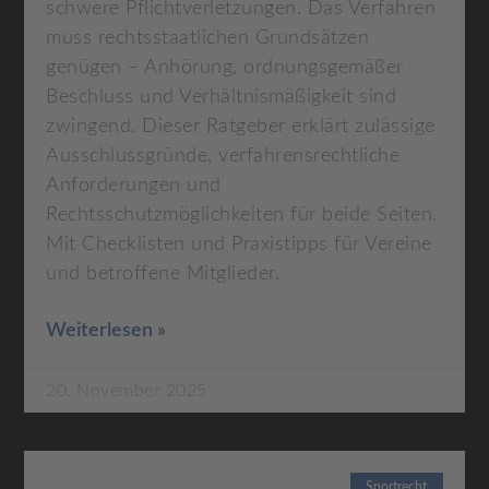
schwere Pflichtverletzungen. Das Verfahren
muss rechtsstaatlichen Grundsätzen
genügen – Anhörung, ordnungsgemäßer
Beschluss und Verhältnismäßigkeit sind
zwingend. Dieser Ratgeber erklärt zulässige
Ausschlussgründe, verfahrensrechtliche
Anforderungen und
Rechtsschutzmöglichkeiten für beide Seiten.
Mit Checklisten und Praxistipps für Vereine
und betroffene Mitglieder.
Weiterlesen »
20. November 2025
Sportrecht