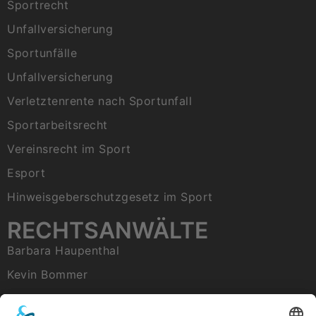
Sportrecht
Unfallversicherung
Sportunfälle
Unfallversicherung
Verletztenrente nach Sportunfall
Sportarbeitsrecht
Vereinsrecht im Sport
Esport
Hinweisgeberschutzgesetz im Sport
RECHTSANWÄLTE
Barbara Haupenthal
Kevin Bommer
Tobias Raab