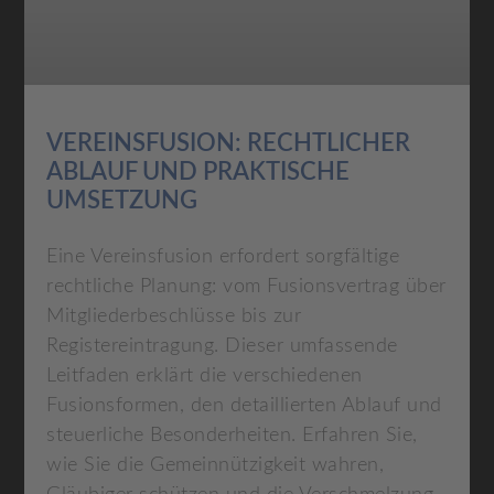
VEREINSFUSION: RECHTLICHER
ABLAUF UND PRAKTISCHE
UMSETZUNG
Eine Vereinsfusion erfordert sorgfältige
rechtliche Planung: vom Fusionsvertrag über
Mitgliederbeschlüsse bis zur
Registereintragung. Dieser umfassende
Leitfaden erklärt die verschiedenen
Fusionsformen, den detaillierten Ablauf und
steuerliche Besonderheiten. Erfahren Sie,
wie Sie die Gemeinnützigkeit wahren,