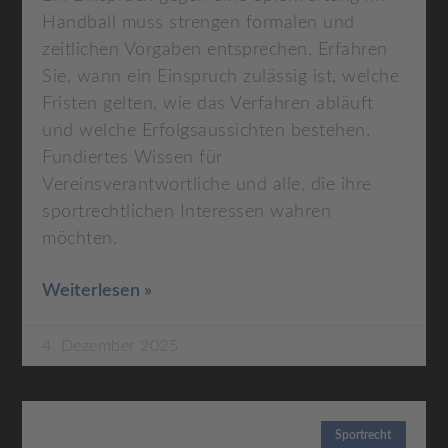
Handball muss strengen formalen und
zeitlichen Vorgaben entsprechen. Erfahren
Sie, wann ein Einspruch zulässig ist, welche
Fristen gelten, wie das Verfahren abläuft
und welche Erfolgsaussichten bestehen.
Fundiertes Wissen für
Vereinsverantwortliche und alle, die ihre
sportrechtlichen Interessen wahren
möchten.
Weiterlesen »
4. Dezember 2025
Sportrecht