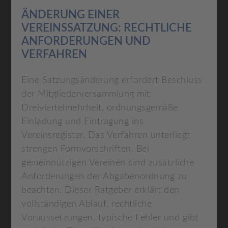
ÄNDERUNG EINER
VEREINSSATZUNG: RECHTLICHE
ANFORDERUNGEN UND
VERFAHREN
Eine Satzungsänderung erfordert Beschluss
der Mitgliederversammlung mit
Dreiviertelmehrheit, ordnungsgemäße
Einladung und Eintragung ins
Vereinsregister. Das Verfahren unterliegt
strengen Formvorschriften. Bei
gemeinnützigen Vereinen sind zusätzliche
Anforderungen der Abgabenordnung zu
beachten. Dieser Ratgeber erklärt den
vollständigen Ablauf, rechtliche
Voraussetzungen, typische Fehler und gibt