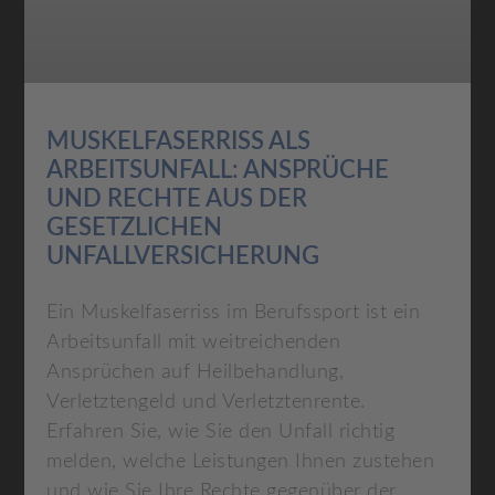
MUSKELFASERRISS ALS
ARBEITSUNFALL: ANSPRÜCHE
UND RECHTE AUS DER
GESETZLICHEN
UNFALLVERSICHERUNG
Ein Muskelfaserriss im Berufssport ist ein
Arbeitsunfall mit weitreichenden
Ansprüchen auf Heilbehandlung,
Verletztengeld und Verletztenrente.
Erfahren Sie, wie Sie den Unfall richtig
melden, welche Leistungen Ihnen zustehen
und wie Sie Ihre Rechte gegenüber der