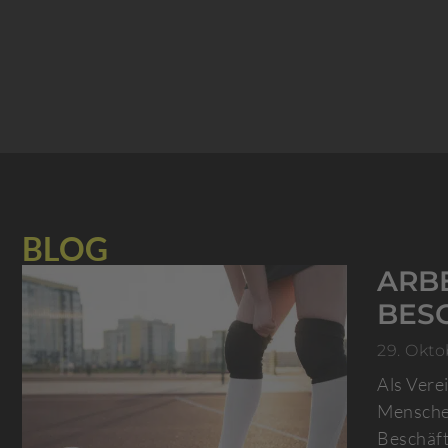
BLOG
ARBE
BES
29. Okto
Als Vere
Menschen
Beschäft