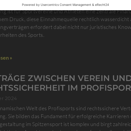
er 2024
ng ist für Sportvereine und Athleten eine zentrale Finanz
hem Druck, diese Einnahmequelle rechtlich wasserdicht 
ngverträgen erfordert dabei nicht nur juristisches Know
heiten des Sports.
sen »
TRÄGE ZWISCHEN VEREIN UND 
HTSSICHERHEIT IM PROFISPOR
er 2024
ynamischen Welt des Profisports sind rechtssichere Vert
g. Sie bilden das Fundament für erfolgreiche Karrieren
gestaltung im Spitzensport ist komplex und birgt zahlre