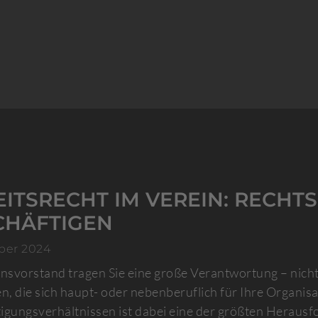
ITSRECHT IM VEREIN: RECHT
CHÄFTIGEN
ber 2024
insvorstand tragen Sie eine große Verantwortung – nicht 
, die sich haupt- oder nebenberuflich für Ihre Organisa
igungsverhältnissen ist dabei eine der größten Herausf