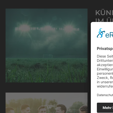
KÜN
IM Ü
15. Okto
Die Mitgl
Herzensa
Pflichte
manchmal
Weiterle
WIE
GES