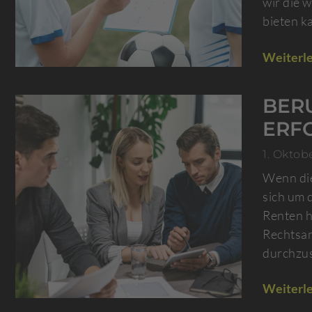
wir die w
bieten k
Weiterle
BER
ERF
1. Oktob
Wenn die
sich um 
Renten h
Rechtsan
durchzus
Weiterle