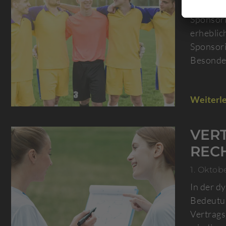
8. Oktob
Sponsori
erheblic
Sponsori
Besonder
Weiterle
VER
REC
1. Oktob
In der d
Bedeutun
Vertrags