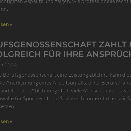
ichtigsten Aspekte und zeigen, wie professionelle rechtl
ann.
sen »
UFSGENOSSENSCHAFT ZAHLT N
OLGREICH FÜR IHRE ANSPRÜC
er 2024
 Berufsgenossenschaft eine Leistung ablehnt, kann dies
die Anerkennung eines Arbeitsunfalls, einer Berufskra
andelt – eine Ablehnung stellt viele Menschen vor exist
wälte für Sportrecht und Sozialrecht unterstützen wir S
etzen.
sen »