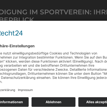
DIGUNG IM SPORTVEREIN: IHR
BERBLICK
ber 2024
iedschaft in einem Sportverein ist mehr als nur ein vertra
ngelegenheit. Umso wichtiger ist es, dass sowohl Mitgl
n bei einer Kündigung genau kennen. Als erfahrene Kanzle
 komplexen Prozess und zeigen Ihnen, worauf es wirkl
sen »
 FUNKTIONIERT SPONSORING:
TALTUNG UND STEUERLICHE O