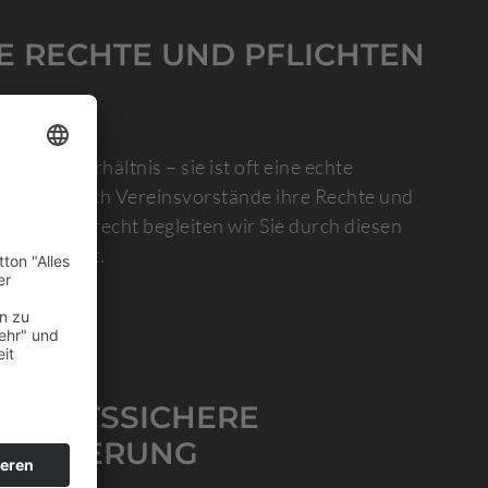
E RECHTE UND PFLICHTEN
gliches Verhältnis – sie ist oft eine echte
ieder als auch Vereinsvorstände ihre Rechte und
i im Sportrecht begleiten wir Sie durch diesen
ich ankommt.
 RECHTSSICHERE
PTIMIERUNG