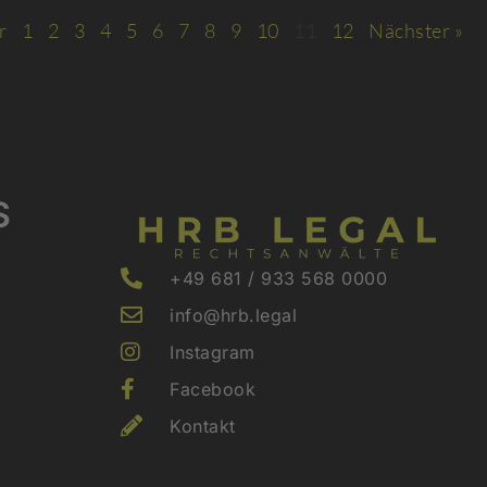
r
1
2
3
4
5
6
7
8
9
10
11
12
Nächster »
S
+49 681 / 933 568 0000
info@hrb.legal
Instagram
Facebook
Kontakt