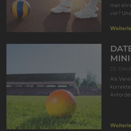
man ehre
vor? Und
Weiterle
DATE
MIN
22. Okto
Als Vere
korrekt
Anforder
Weiterle