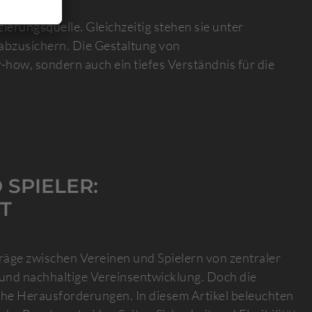
ierungsquelle. Gleichzeitig stehen sie unter
abzusichern. Die Gestaltung von
-how, sondern auch ein tiefes Verständnis für die
SPIELER:
T
räge zwischen Vereinen und Spielern von zentraler
 und nachhaltige Vereinsentwicklung. Doch die
iche Herausforderungen. In diesem Artikel beleuchten