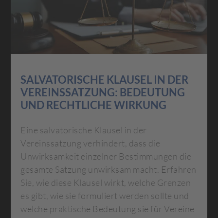
SALVATORISCHE KLAUSEL IN DER
VEREINSSATZUNG: BEDEUTUNG
UND RECHTLICHE WIRKUNG
Eine salvatorische Klausel in der
Vereinssatzung verhindert, dass die
Unwirksamkeit einzelner Bestimmungen die
gesamte Satzung unwirksam macht. Erfahren
Sie, wie diese Klausel wirkt, welche Grenzen
es gibt, wie sie formuliert werden sollte und
welche praktische Bedeutung sie für Vereine