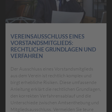
VEREINSAUSSCHLUSS EINES
VORSTANDSMITGLIEDS:
RECHTLICHE GRUNDLAGEN UND
VERFAHREN
Der Ausschluss eines Vorstandsmitglieds
aus dem Verein ist rechtlich komplex und
birgt erhebliche Risiken. Diese umfassende
Anleitung erklärt die rechtlichen Grundlagen,
den korrekten Verfahrensablauf und die
Unterschiede zwischen Amtsenthebung und
Mitgliedsausschluss. Vermeiden Sie teure