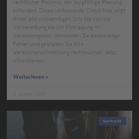
rechtlicher Prozess, der sorgfältige Planung
erfordert. Diese umfassende Checkliste zeigt
Ihnen alle notwendigen Schritte von der
Vorbereitung bis zur Eintragung im
Vereinsregister. Vermeiden Sie kostspielige
Fehler und gestalten Sie Ihre
Vereinsverschmelzung rechtssicher. Jetzt
informieren!
Weiterlesen »
1. Januar 2026
Sportrecht