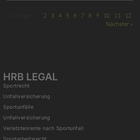
« Voriger
1
2
3
4
5
6
7
8
9
10
11
12
Nächster »
HRB LEGAL
Sportrecht
Unfallversicherung
Sportunfälle
Unfallversicherung
Verletztenrente nach Sportunfall
Sportarbeitsrecht