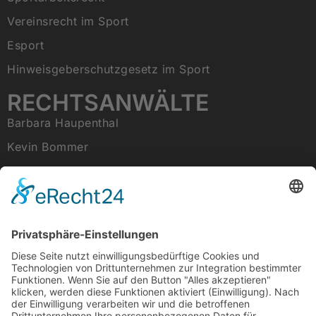
Vereinsrecht im Sport
Esport
Hinweisgeberschutzgesetz im Sport
RECHTSANWÄLTE
Barbara Haupenthal
Kevin Bommer
Tobias Raab
RECHTLICHES
Impressum
Datenschutz
Cookie Einstellungen