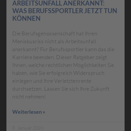
ARBEITSUNFALL ANERKANNT:
WAS BERUFSSPORTLER JETZT TUN
KÖNNEN
Die Berufsgenossenschaft hat Ihren
Meniskusriss nicht als Arbeitsunfall
anerkannt? Für Berufssportler kann das die
Karriere beenden. Dieser Ratgeber zeigt
Ihnen, welche rechtlichen Möglichkeiten Sie
haben, wie Sie erfolgreich Widerspruch
einlegen und Ihre Verletztenrente
durchsetzen. Lassen Sie sich Ihre Zukunft
nicht nehmen!
Weiterlesen »
8. Januar 2026