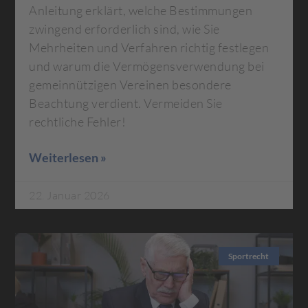
Anleitung erklärt, welche Bestimmungen
zwingend erforderlich sind, wie Sie
Mehrheiten und Verfahren richtig festlegen
und warum die Vermögensverwendung bei
gemeinnützigen Vereinen besondere
Beachtung verdient. Vermeiden Sie
rechtliche Fehler!
Weiterlesen »
22. Januar 2026
Sportrecht