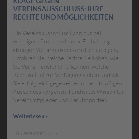
KLAGE GEGEN
VEREINSAUSSCHLUSS: IHRE
RECHTE UND MÖGLICHKEITEN
Ein Vereinsausschluss kann nur bei
wichtigem Grund und unter Einhaltung
strenger Verfahrensvorschriften erfolgen.
Erfahren Sie, welche Rechte Sie haben, wie
Sie Verfahrensfehler erkennen, welche
Rechtsmittel zur Verfügung stehen und wie
Sie erfolgreich gegen einen unrechtmäßigen
Ausschluss vorgehen. Fundiertes Wissen für
Vereinsmitglieder und Berufssportler.
Weiterlesen »
18. Dezember 2025