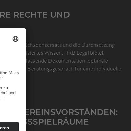
HRE RECHTE UND
f. Haftung, Schadensersatz und die Durchsetzung
n spezialisiertes Wissen. HRB Legal bietet
chern die umfassende Dokumentation, optimale
e jetzt Ihr Beratungsgespräch für eine individuelle
VON VEREINSVORSTÄNDEN:
ALTUNGSSPIELRÄUME