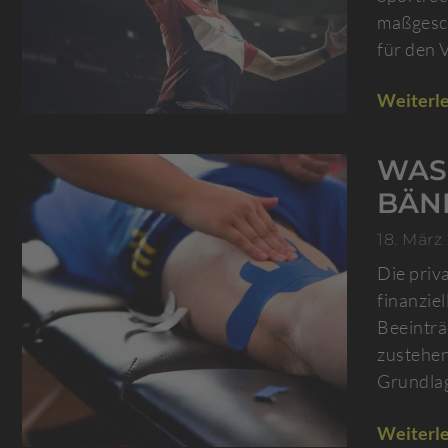
maßgesch
für den 
Weiterle
WAS 
BÄN
18. März
Die priv
finanzie
Beeinträ
zustehen
Grundlag
Weiterle