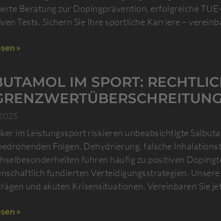
sierte Beratung zur Dopingprävention, erfolgreiche TUE
iven Tests. Sichern Sie Ihre sportliche Karriere – verein
sen »
BUTAMOL IM SPORT: RECHTL
 GRENZWERTÜBERSCHREITUN
 2025
ker im Leistungssport riskieren unbeabsichtigte Salbu
bedrohenden Folgen. Dehydrierung, falsche Inhalationst
hselbesonderheiten führen häufig zu positiven Dopingte
enschaftlich fundierten Verteidigungsstrategien. Unse
ägen und akuten Krisensituationen. Vereinbaren Sie jet
sen »