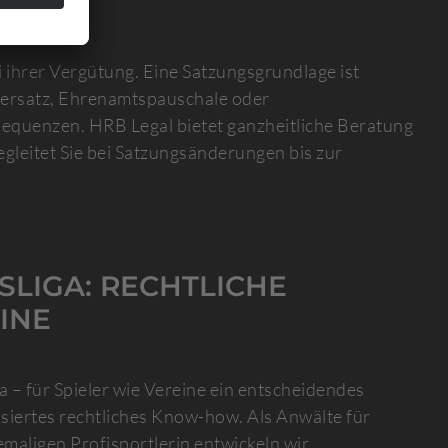
ihrer Vergütung. Eine Satzungsgrundlage ist
sersatz, Ehrenamtspauschale oder
sequenzen. HRB Legal bietet ganzheitliche Beratung
leitet Sie bei Satzungsänderungen bis zur
SLIGA: RECHTLICHE
INE
– für Spieler wie Vereine ein entscheidendes
isiertes rechtliches Know-how. Als Anwälte für
emaligen Profisportlerin entwickeln wir