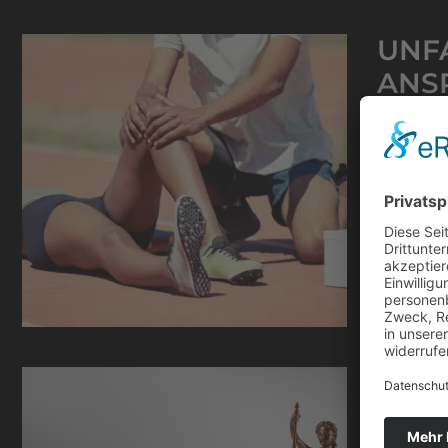
UNFA
ANS
8. April 
Unfälle 
von Ansp
fundiert
Schadens
Fallbewe
Weiterle
DIE
FAL