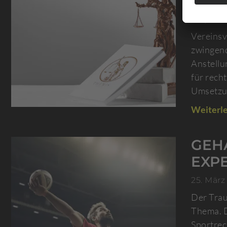
NUT
1. April 
Vereinsv
zwingend
Anstellu
für rech
Umsetzun
Weiterle
GEH
EXPE
25. März
Der Trau
Thema. D
Sportrec