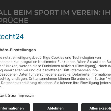
LL BEIM SPORT IM VEREIN: I
PRÜCHE
2025
beim Vereinssport werfen komplexe rechtliche Fragen au
rüchen gegenüber Vereinen und Versicherungen erforder
e Rechtsberatung bei Sportunfällen. Unsere Anwälte si
regulierung und maximale Entschädigung. Vereinbaren Si
rtung!
sen »
 RECHTSSICHERE VERGÜTUNG 
LSTRICKE VERMEIDEN & GEST