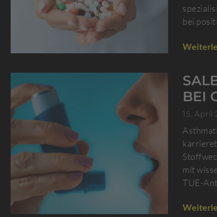
speziali
bei posit
Weiterle
SAL
BEI
15. April
Asthmati
karriere
Stoffwec
mit wiss
TUE-Antr
Weiterle