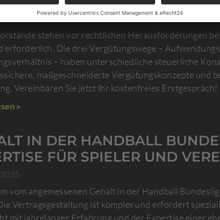
ZEN
2025
orstände stehen vor rechtlichen Herausforderungen bei 
 erforderlich. Die drei Vergütungswege – Aufwendung
ngsverhältnis – haben unterschiedliche steuerliche Kon
tssichere, maßgeschneiderte Vergütungskonzepte und beg
g. Vereinbaren Sie jetzt Ihr kostenfreies Erstgespräch!
sen »
ALT IN DER HANDBALL BUNDE
RTISE FÜR SPIELER UND VERE
 2025
m vom angemessenen Gehalt in der Handball Bundesliga 
ie Vertragsgestaltung ist komplex und erfordert spezial
ht mit jahrelanger Erfahrung und der Expertise einer eh