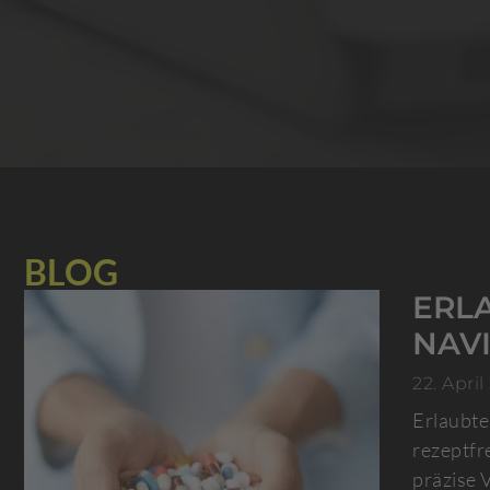
BLOG
ERL
NAV
22. April
Erlaubte
rezeptfr
präzise 